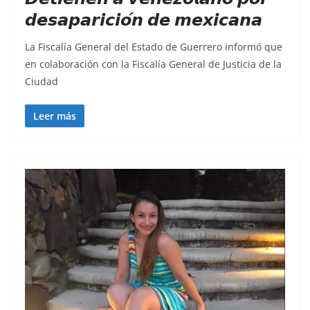
𝙙𝙚𝙨𝙖𝙥𝙖𝙧𝙞𝙘𝙞𝙤́𝙣 𝙙𝙚 𝙢𝙚𝙭𝙞𝙘𝙖𝙣𝙖
La Fiscalía General del Estado de Guerrero informó que
en colaboración con la Fiscalía General de Justicia de la
Ciudad
Leer más