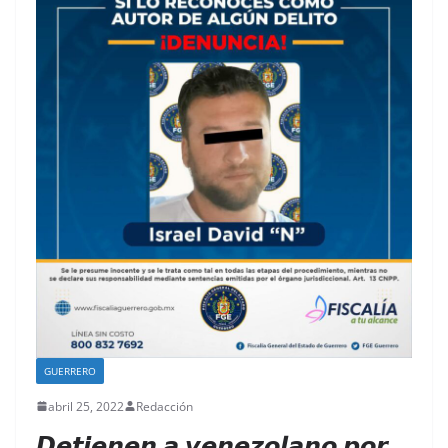
GUERRERO
abril 25, 2022
Redacción
𝘿𝙚𝙩𝙞𝙚𝙣𝙚𝙣 𝙖 𝙫𝙚𝙣𝙚𝙯𝙤𝙡𝙖𝙣𝙤 𝙥𝙤𝙧