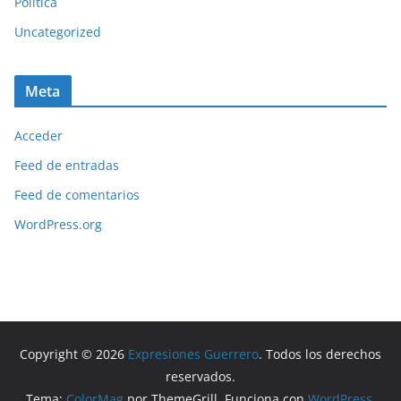
Política
Uncategorized
Meta
Acceder
Feed de entradas
Feed de comentarios
WordPress.org
Copyright © 2026
Expresiones Guerrero
. Todos los derechos
reservados.
Tema:
ColorMag
por ThemeGrill. Funciona con
WordPress
.